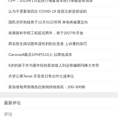
CPF：2023年1月起医疗储蓄基本医疗保健金将增加
认为不需要第四次 COVID-19 疫苗注射是错误的
国民关怀热线将于12月31日停用 来电将被重定向
裕廊新科学馆工程延后两年，将于2027年开放
两名医生因试图串谋性剥削女患者 上诉遭到加罚
Carousell裁员10%约110人 以降低成本
6岁的孩子作为最年轻的新加坡人到达珠穆朗玛峰大本营
共管公寓Tenet 开卖首日售出约七成单位
新加坡每周骨痛热症病例持续很高：200-300例
最新评论