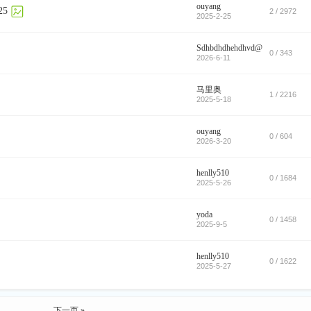
ouyang
25
2 / 2972
2025-2-25
Sdhbdhdhehdhvd@
0 / 343
2026-6-11
马里奥
1 / 2216
2025-5-18
ouyang
0 / 604
2026-3-20
henlly510
0 / 1684
2025-5-26
yoda
0 / 1458
2025-9-5
henlly510
0 / 1622
2025-5-27
下一页 »