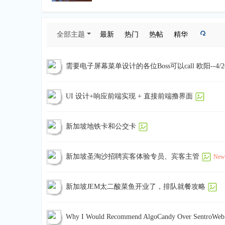
全部主题
最新
热门
热帖
精华
需要电子屏幕菜单设计的各位Boss可以call 欧阳--4/26/
加
UI 设计+响应前端实现 + 直接前端撸界面
新加坡地铁卡和公交卡
新加坡圣淘沙招聘宾客体验专员、宾客主管
New
坡
新加坡JEM太二酸菜鱼开业了，排队就餐攻略
Why I Would Recommend AlgoCandy Over SentroWeb 