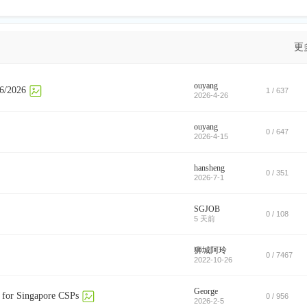
更
ouyang
2026
1 / 637
2026-4-26
ouyang
0 / 647
2026-4-15
hansheng
0 / 351
2026-7-1
SGJOB
0 / 108
5 天前
狮城阿玲
0 / 7467
2022-10-26
George
for Singapore CSPs
0 / 956
2026-2-5