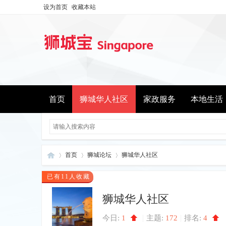
设为首页
收藏本站
首页
狮城华人社区
家政服务
本地生活
首页
狮城论坛
狮城华人社区
已有11人收藏
狮城华人社区
新
»
›
›
|
|
今日:
1
主题:
172
排名:
4