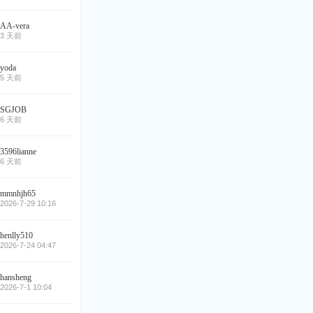
AA-vera
3 天前
yoda
5 天前
SGJOB
6 天前
3596lianne
6 天前
mmnhjh65
2026-7-29 10:16
henlly510
2026-7-24 04:47
hansheng
2026-7-1 10:04