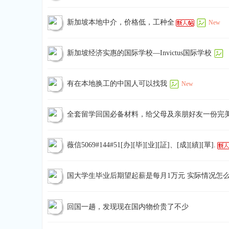
新加坡本地中介，价格低，工种全
New
狮
新加坡经济实惠的国际学校—Invictus国际学校
有在本地换工的中国人可以找我
New
全套留学回国必备材料，给父母及亲朋好友一份完
薇信5069#144#51[办][毕][业][証]、[成][績][單].
城
国大学生毕业后期望起薪是每月1万元 实际情况怎
回国一趟，发现现在国内物价贵了不少