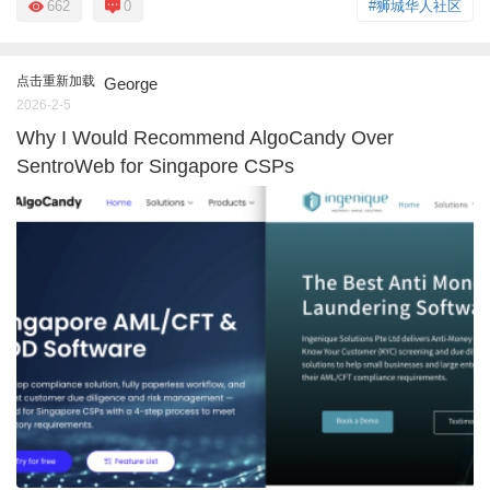
662
0
#狮城华人社区
点击重新加载
George
2026-2-5
Why I Would Recommend AlgoCandy Over
SentroWeb for Singapore CSPs