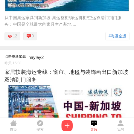
从中国集运家具到新加坡-集运整柜/海运拼柜/空运双清门到门服
务：中国是全球最大的家具生产基地 ...
12
0
#海运空运
点击重新加载
hayley2
昨天 15:31
家居软装海运专线：窗帘、地毯与装饰画出口新加坡
双清到门服务
首页
搜索
导读
我的