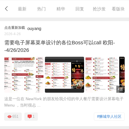
最新
热门
精华
回复
抢沙发
看版块
点击重新加载
ouyang
2026-4-26
需要电子屏幕菜单设计的各位Boss可以call 欧阳-
-4/26/2026
4图
这是一位在 NewYork 的朋友给我介绍的华人餐厅需要设计屏幕电子
Menu ，当时很忐 ...
651
1
#狮城华人社区