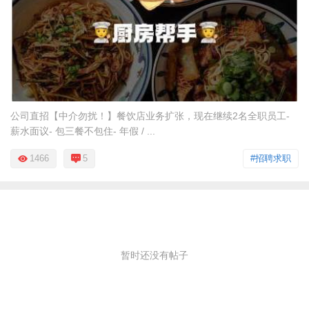
公司直招【中介勿扰！】餐饮店业务扩张，现在继续2名全职员工-
薪水面议- 包三餐不包住- 年假 / ...
1466
5
#招聘求职
暂时还没有帖子