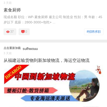
3 天前
素食厨师
现成名额 职位：WP-素食厨师 雇主公司:制造业 性别：男 年龄：45
岁以下 底薪：2800-3000+包吃+ ...
37
0
#招聘求职
点击重新加载
sufhwouu
3 天前
从福建运输货物到新加坡物流，海运空运物流