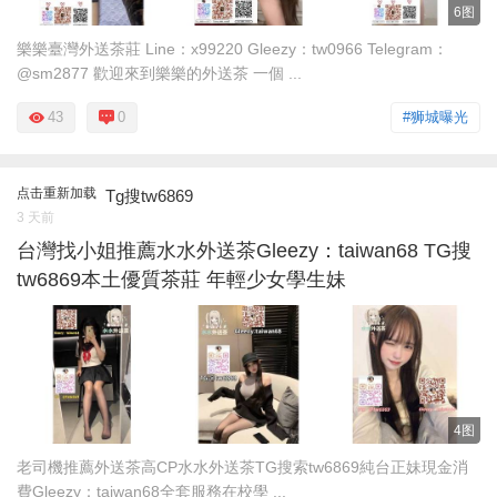
6图
樂樂臺灣外送茶莊 Line：x99220 Gleezy：tw0966 Telegram：
@sm2877 歡迎來到樂樂的外送茶 一個 ...
43
0
#狮城曝光
点击重新加载
Tg搜tw6869
3 天前
台灣找小姐推薦水水外送茶Gleezy：taiwan68 TG搜
tw6869本土優質茶莊 年輕少女學生妹
4图
老司機推薦外送茶高CP水水外送茶TG搜索tw6869純台正妹現金消
費Gleezy：taiwan68全套服務在校學 ...