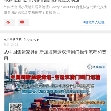
外約大台灣小天晴外送茶論壇Gleezy：av0988 台北林森北新北找小
姐看照約妹現金交易援交全套服務 ...
3
0
#狮城华人社区
点击重新加载
fangkevin
昨天 18:02
从中国集运家具到新加坡海运双清到门操作流程和费
用