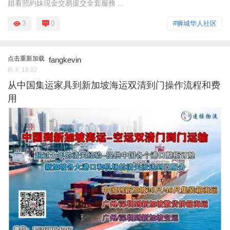
姐看照約妹現金交易援交全套服務 ...
3
0
#狮城华人社区
点击重新加载
fangkevin
昨天 18:02
从中国集运家具到新加坡海运双清到门操作流程和费
用