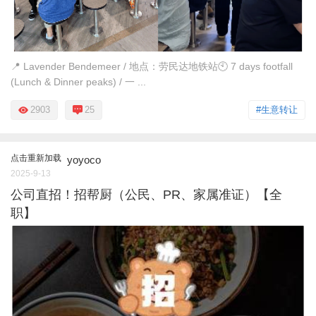
📍 Lavender Bendemeer / 地点：劳民达地铁站🕙 7 days footfall
(Lunch & Dinner peaks) / 一 ...
2903
25
#生意转让
点击重新加载
yoyoco
2025-9-13
公司直招！招帮厨（公民、PR、家属准证）【全
职】