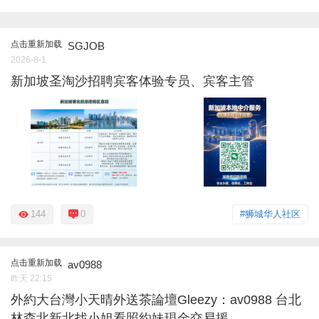
点击重新加载
SGJOB
2026-8-1
新加坡圣淘沙招聘宾客体验专员、宾客主管
144
0
#狮城华人社区
点击重新加载
av0988
昨天 22:15
外約大台灣小天晴外送茶論壇Gleezy：av0988 台北
林森北新北找小姐看照約妹現金交易援