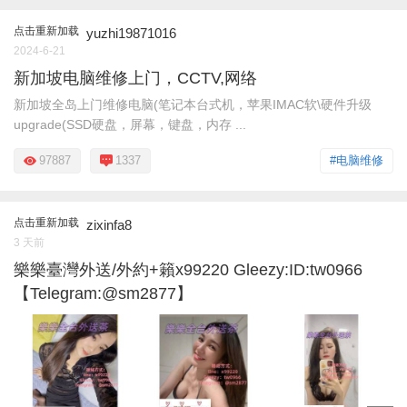
点击重新加载
yuzhi19871016
2024-6-21
新加坡电脑维修上门，CCTV,网络
新加坡全岛上门维修电脑(笔记本台式机，苹果IMAC软\硬件升级
upgrade(SSD硬盘，屏幕，键盘，内存 ...
97887
1337
#电脑维修
点击重新加载
zixinfa8
3 天前
樂樂臺灣外送/外約+籟x99220 Gleezy:ID:tw0966
【Telegram:@sm2877】