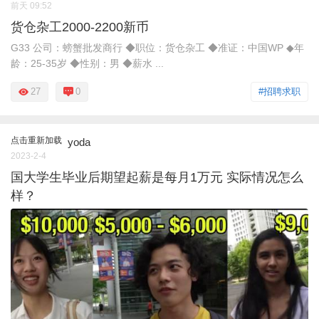
前天 09:52
货仓杂工2000‑2200新币
G33 公司：螃蟹批发商行 ◆职位：货仓杂工 ◆准证：中国WP ◆年
龄：25‑35岁 ◆性别：男 ◆薪水 ...
27
0
#招聘求职
点击重新加载
yoda
2023-2-4
国大学生毕业后期望起薪是每月1万元 实际情况怎么
样？