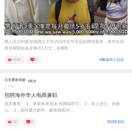
网上采访到新加坡国立大学访问学生毕业后的期望薪资，有学生回
答说期望起薪是每月1万元，令网民 ...
8100
2
#狮城华人社区
点击重新加载
nico
3 天前
招聘海外华人电商兼职
基本要求： 1，掌握简单英语,有网络即可。 2，有上进心，有耐
心。 3，及时通过邮件，解答顾客对 ...
30
0
#招聘求职