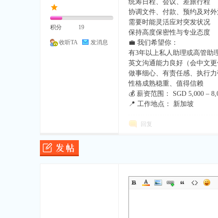
统筹日程、会议、差旅行程
协调文件、付款、预约及对外
需要时能灵活应对突发状况
积分
19
保持高度保密性与专业态度
💼 我们希望你：
收听TA
发消息
有3年以上私人助理或高管助
英文沟通能力良好（会中文更
做事细心、有责任感、执行力
性格成熟稳重、值得信赖
💰 薪资范围： SGD 5,000 – 8,
📍 工作地点： 新加坡
回复