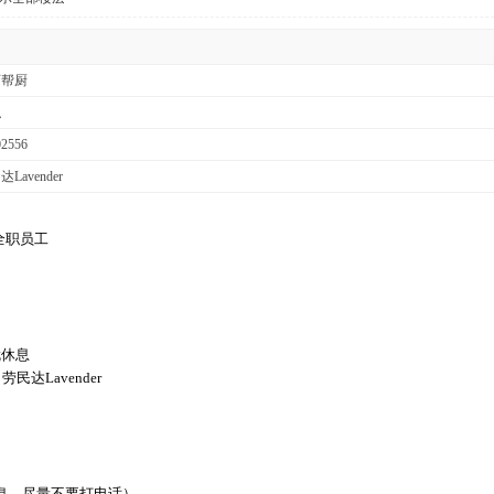
师帮厨
职
02556
Lavender
全职员工
完就休息
 劳民达Lavender
。
请发信息，尽量不要打电话）