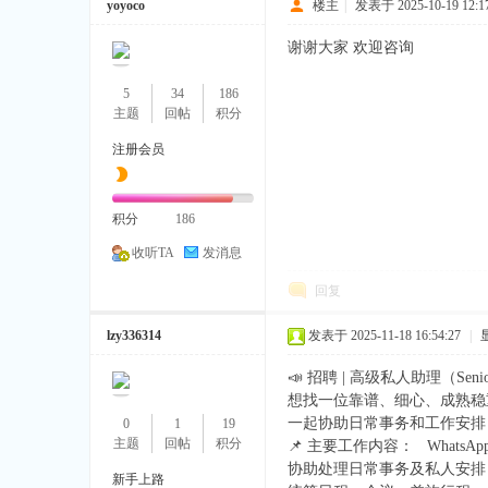
yoyoco
楼主
|
发表于 2025-10-19 12:17
谢谢大家 欢迎咨询
5
34
186
主题
回帖
积分
注册会员
积分
186
收听TA
发消息
回复
lzy336314
发表于 2025-11-18 16:54:27
|
📣 招聘 | 高级私人助理（Senior Pe
想找一位靠谱、细心、成熟稳
一起协助日常事务和工作安排
0
1
19
主题
回帖
积分
📌 主要工作内容： WhatsApp：+
协助处理日常事务及私人安排
新手上路