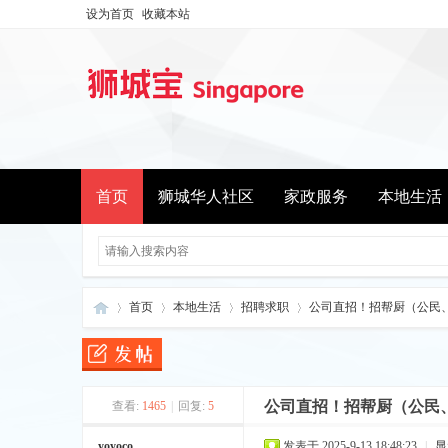
设为首页
收藏本站
首页
狮城华人社区
家政服务
本地生活
首页
本地生活
招聘求职
公司直招！招帮厨（公民、P
新
»
›
›
›
公司直招！招帮厨（公民
查看:
1465
|
回复:
5
yoyoco
发表于 2025-9-13 18:48:23
|
显