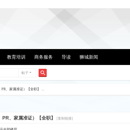
教育培训
商务服务
导读
狮城新闻
帖子
搜
索
R、家属准证）【全职】 ...
、PR、家属准证）【全职】
[复制链接]
示全部楼层