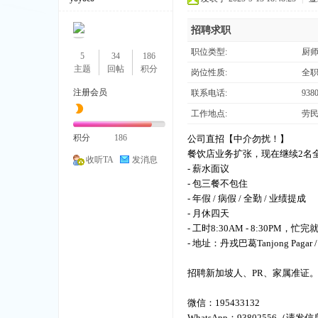
招聘求职
职位类型:
厨
5
34
186
主题
回帖
积分
岗位性质:
全
注册会员
联系电话:
938
加
工作地点:
劳民达
积分
186
公司直招【中介勿扰！】
餐饮店业务扩张，现在继续2名
收听TA
发消息
- 薪水面议
- 包三餐不包住
- 年假 / 病假 / 全勤 / 业绩提成
- 月休四天
- 工时8:30AM - 8:30PM，忙
- 地址：丹戎巴葛Tanjong Pagar /
坡
招聘新加坡人、PR、家属准证
微信：195433132
WhatsApp：93802556（