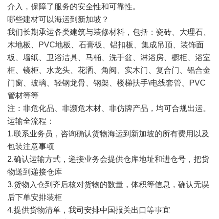
介入，保障了服务的安全性和可靠性。
哪些建材可以海运到新加坡？
我们长期承运各类建筑与装修材料，包括：瓷砖、大理石、
木地板、PVC地板、石膏板、铝扣板、集成吊顶、装饰面
板、墙纸、卫浴洁具、马桶、洗手盆、淋浴房、橱柜、浴室
柜、镜柜、水龙头、花洒、角阀、实木门、复合门、铝合金
门窗、玻璃、轻钢龙骨、钢架、楼梯扶手\电线套管、PVC
管材等等
注：非危化品、非濒危木材、非仿牌产品，均可合规出运。
运输全流程：
1.联系业务员，咨询确认货物海运到新加坡的所有费用以及
包装注意事项
2.确认运输方式，递接业务会提供仓库地址和进仓号，把货
物送到递接仓库
3.货物入仓到齐后核对货物的数量，体积等信息，确认无误
后下单安排装柜
4.提供货物清单，我司安排中国报关出口等事宜