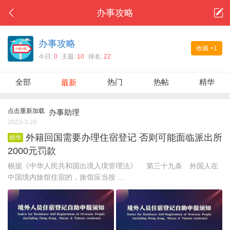
办事攻略
办事攻略
收藏
+1
今日:
0
主题:
10
排名:
22
全部
热门
热帖
精华
最新
点击重新加载
办事助理
2023-3-28
外籍回国需要办理住宿登记 否则可能面临派出所
精华
2000元罚款
根据《中华人民共和国出境入境管理法》 第三十九条 外国人在
中国境内旅馆住宿的，旅馆应当按 ...